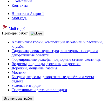
О компании
Контакты
Новости и Акции
1
Мой сад
0
Мой сад
0
Примеры работ
Альпийские горки, композиции из камней и растений,
клумбы
Садово-парковая скульптура, солитерные посадки и
декоративные объекты
Формирование рельефа, подпорные стенки, лестницы
Водоемы, водопады, фонтаны, водостоки
Дорожки, мощение, газоны
Мостики
Беседки, перголы, декоративные решётки и места
отдыха
Зеленые изгороди
Спортивные и детские площадки
Все примеры работ