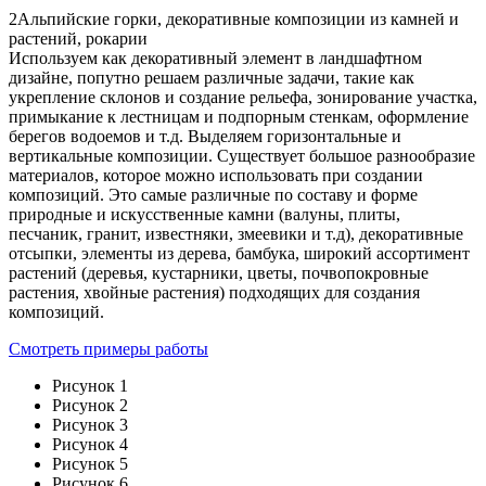
2
Альпийские горки, декоративные композиции из камней и
растений, рокарии
Используем как декоративный элемент в ландшафтном
дизайне, попутно решаем различные задачи, такие как
укрепление склонов и создание рельефа, зонирование участка,
примыкание к лестницам и подпорным стенкам, оформление
берегов водоемов и т.д. Выделяем горизонтальные и
вертикальные композиции. Существует большое разнообразие
материалов, которое можно использовать при создании
композиций. Это самые различные по составу и форме
природные и искусственные камни (валуны, плиты,
песчаник, гранит, известняки, змеевики и т.д), декоративные
отсыпки, элементы из дерева, бамбука, широкий ассортимент
растений (деревья, кустарники, цветы, почвопокровные
растения, хвойные растения) подходящих для создания
композиций.
Смотреть примеры работы
Рисунок 1
Рисунок 2
Рисунок 3
Рисунок 4
Рисунок 5
Рисунок 6