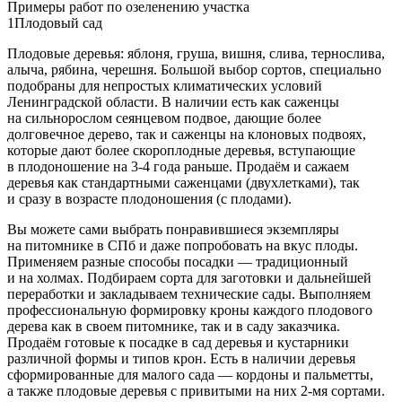
Примеры работ по озеленению участка
1
Плодовый сад
Плодовые деревья: яблоня, груша, вишня, слива, тернослива,
алыча, рябина, черешня. Большой выбор сортов, специально
подобраны для непростых климатических условий
Ленинградской области. В наличии есть как саженцы
на сильнорослом сеянцевом подвое, дающие более
долговечное дерево, так и саженцы на клоновых подвоях,
которые дают более скороплодные деревья, вступающие
в плодоношение на 3-4 года раньше. Продаём и сажаем
деревья как стандартными саженцами (двухлетками), так
и сразу в возрасте плодоношения (с плодами).
Вы можете сами выбрать понравившиеся экземпляры
на питомнике в СПб и даже попробовать на вкус плоды.
Применяем разные способы посадки — традиционный
и на холмах. Подбираем сорта для заготовки и дальнейшей
переработки и закладываем технические сады. Выполняем
профессиональную формировку кроны каждого плодового
дерева как в своем питомнике, так и в саду заказчика.
Продаём готовые к посадке в сад деревья и кустарники
различной формы и типов крон. Есть в наличии деревья
сформированные для малого сада — кордоны и пальметты,
а также плодовые деревья с привитыми на них 2-мя сортами.