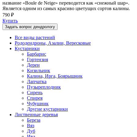
название «Boule de Neige» переводится как «снежный шар».
Является одним из самых красиво цветущих сортов калины.
790 ₽
Купить
Задать вопрос дендрологу
Все виды растений
Рододендроны, Азалии, Вересковые
Кустарники
Барбарис
Гортензия
Дерен
Кизильник
Калина, Ирга, Боярышник
Лапчатка
Пузыреплодник
Сирень
Спирея
Чубушник
Другие кустарники
Лиственные деревья
Береза
Вяз
Дуб
Ива