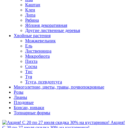
Каштан
Клен
Липа
Рябина
Яблоня декоративная
Другие лиственные деревья
Хвойные растения
Можжевельник
Ель
Лиственница
Микробиота
Пихта
Сосна
Тис
Туя
Тсуга, псевдотсуга
Многолетние, цветы, травы, почвопокровные
Розы
Лианы
Плодовые
Бонсаи, ниваки
Топиарные формы
Акция!
С 20 по 27 июля скидка 30% на кустарники!