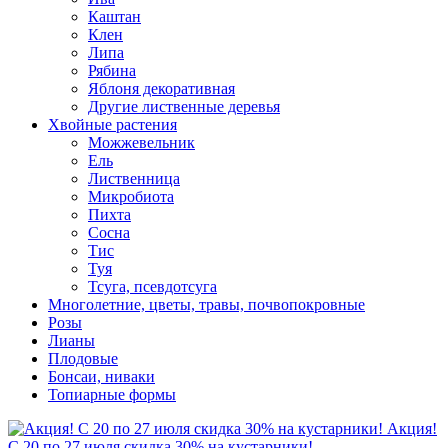
Каштан
Клен
Липа
Рябина
Яблоня декоративная
Другие лиственные деревья
Хвойные растения
Можжевельник
Ель
Лиственница
Микробиота
Пихта
Сосна
Тис
Туя
Тсуга, псевдотсуга
Многолетние, цветы, травы, почвопокровные
Розы
Лианы
Плодовые
Бонсаи, ниваки
Топиарные формы
Акция!
С 20 по 27 июля скидка 30% на кустарники!