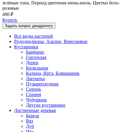
зелёные тона. Период цветения июнь-июль. Цветки бело-
розовые
490 ₽
Купить
Задать вопрос дендрологу
Все виды растений
Рододендроны, Азалии, Вересковые
Кустарники
Барбарис
Гортензия
Дерен
Кизильник
Калина, Ирга, Боярышник
Лапчатка
Пузыреплодник
Сирень
Спирея
Чубушник
Другие кустарники
Лиственные деревья
Береза
Вяз
Дуб
Ива