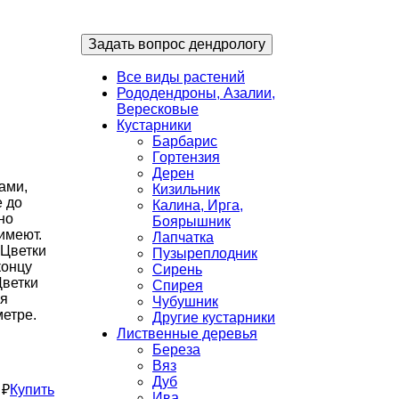
Задать вопрос дендрологу
Все виды растений
Рододендроны, Азалии,
Вересковые
Кустарники
Барбарис
Гортензия
Дерен
ами,
Кизильник
е до
Калина, Ирга,
но
Боярышник
имеют.
Лапчатка
 Цветки
Пузыреплодник
концу
Сирень
Цветки
Спирея
ия
Чубушник
метре.
Другие кустарники
Лиственные деревья
Береза
Вяз
Дуб
 ₽
Купить
Ива