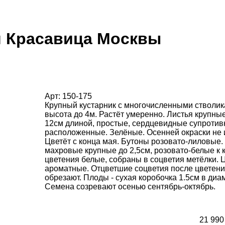
 Красавица Москвы
Арт: 150-175
Крупный кустарник с многочисленными стволик
высота до 4м. Растёт умеренно. Листья крупны
12см длиной, простые, сердцевидные супротив
расположенные. Зелёные. Осенней окраски не 
Цветёт с конца мая. Бутоны розовато-лиловые.
махровые крупные до 2,5см, розовато-белые к 
цветения белые, собраны в соцветия метёлки. 
ароматные. Отцветшие соцветия после цветен
обрезают. Плоды - сухая коробочка 1.5см в диа
Семена созревают осенью сентябрь-октябрь.
21 990