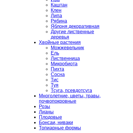
Каштан
Клен
Липа
Рябина
Яблоня декоративная
Другие лиственные
деревья
Хвойные растения
Можжевельник
Ель
Лиственница
Микробиота
Пихта
Сосна
Тис
Туя
Тсуга, псевдотсуга
Многолетние, цветы, травы,
почвопокровные
Розы
Лианы
Плодовые
Бонсаи, ниваки
Топиарные формы