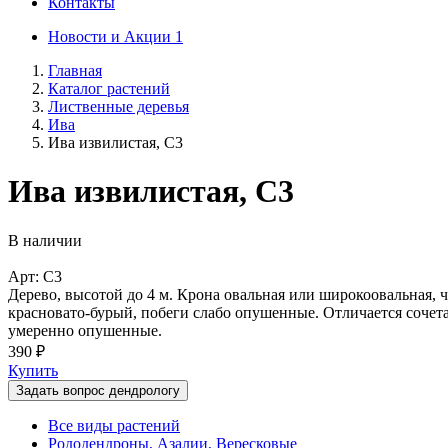
Контакты
Новости и Акции
1
Главная
Каталог растений
Лиственные деревья
Ива
Ива извилистая, C3
Ива извилистая, C3
В наличии
Арт: C3
Дерево, высотой до 4 м. Крона овальная или широкоовальная, 
красновато-бурый, побеги слабо опушенные. Отличается сочета
умеренно опушенные.
390 ₽
Купить
Задать вопрос дендрологу
Все виды растений
Рододендроны, Азалии, Вересковые