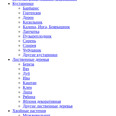
Кустарники
Барбарис
Гортензия
Дерен
Кизильник
Калина, Ирга, Боярышник
Лапчатка
Пузыреплодник
Сирень
Спирея
Чубушник
Другие кустарники
Лиственные деревья
Береза
Вяз
Дуб
Ива
Каштан
Клен
Липа
Рябина
Яблоня декоративная
Другие лиственные деревья
Хвойные растения
Можжевельник