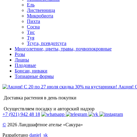
Ель
Лиственница
Микробиота
Пихта
Сосна
Тис
Туя
Тсуга, псевдотсуга
Многолетние, цветы, травы, почвопокровные
Розы
Лианы
Плодовые
Бонсаи, ниваки
Топиарные формы
Акция! С
Доставка растения в день покупки
Осуществляем посадку и авторский надзор
+7 (921) 942 48 18
©
2026 Ландшафтное ателье «Сакура»
Разработано
daniel_sk