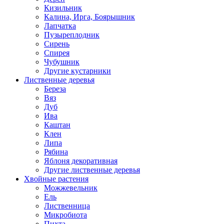
Кизильник
Калина, Ирга, Боярышник
Лапчатка
Пузыреплодник
Сирень
Спирея
Чубушник
Другие кустарники
Лиственные деревья
Береза
Вяз
Дуб
Ива
Каштан
Клен
Липа
Рябина
Яблоня декоративная
Другие лиственные деревья
Хвойные растения
Можжевельник
Ель
Лиственница
Микробиота
Пихта