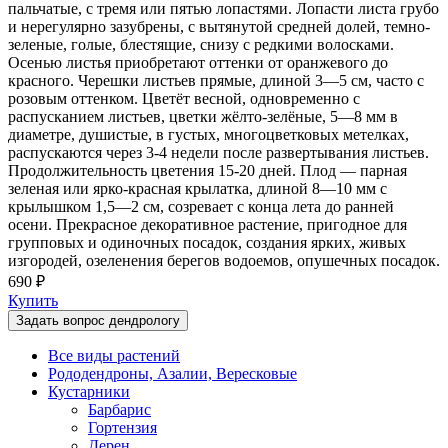
пальчатые, с тремя или пятью лопастями. Лопасти листа грубо
и нерегулярно зазубрены, с вытянутой средней долей, темно-
зеленые, голые, блестящие, снизу с редкими волосками.
Осенью листья приобретают оттенки от оранжевого до
красного. Черешки листьев прямые, длиной 3—5 см, часто с
розовым оттенком. Цветёт весной, одновременно с
распусканием листьев, цветки жёлто-зелёные, 5—8 мм в
диаметре, душистые, в густых, многоцветковых метелках,
распускаются через 3-4 недели после развертывания листьев.
Продолжительность цветения 15-20 дней. Плод — парная
зеленая или ярко-красная крылатка, длиной 8—10 мм с
крылышком 1,5—2 см, созревает с конца лета до ранней
осени. Прекрасное декоративное растение, пригодное для
групповых и одиночных посадок, создания ярких, живых
изгородей, озеленения берегов водоемов, опушечных посадок.
690 ₽
Купить
Задать вопрос дендрологу
Все виды растений
Рододендроны, Азалии, Вересковые
Кустарники
Барбарис
Гортензия
Дерен