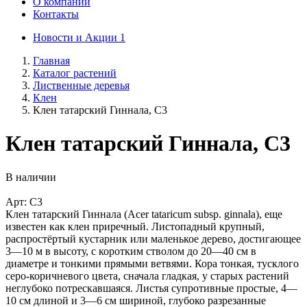
О компании
Контакты
Новости и Акции
1
Главная
Каталог растений
Лиственные деревья
Клен
Клен татарский Гиннала, C3
Клен татарский Гиннала, C3
В наличии
Арт: C3
Клен татарский Гиннала (Acer tataricum subsp. ginnala), еще
известен как клен приречный. Листопадный крупный,
распростёртый кустарник или маленькое дерево, достигающее
3—10 м в высоту, с коротким стволом до 20—40 см в
диаметре и тонкими прямыми ветвями. Кора тонкая, тусклого
серо-коричневого цвета, сначала гладкая, у старых растений
неглубоко потрескавшаяся. Листья супротивные простые, 4—
10 см длиной и 3—6 см шириной, глубоко разрезанные