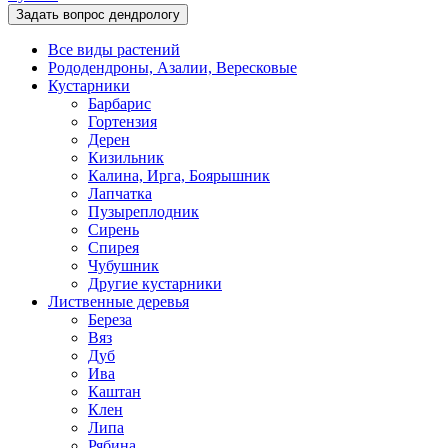
Задать вопрос дендрологу
Все виды растений
Рододендроны, Азалии, Вересковые
Кустарники
Барбарис
Гортензия
Дерен
Кизильник
Калина, Ирга, Боярышник
Лапчатка
Пузыреплодник
Сирень
Спирея
Чубушник
Другие кустарники
Лиственные деревья
Береза
Вяз
Дуб
Ива
Каштан
Клен
Липа
Рябина