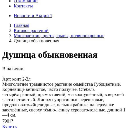
О компании
Контакты
Новости и Акции
1
Главная
Каталог растений
Многолетние, цветы, травы, почвопокровные
Душица обыкновенная
Душица обыкновенная
В наличии
Арт: конт 2-3л
Многолетнее травянистое растение семейства Губоцветные.
Корневище ветвистое, часто ползучее. Стебель
четырёхгранный, прямостоячий, мягкоопушённый, в верхней
части ветвистый. Листья супротивные черешковые,
продолговато-яйцевидные, цельнокрайные, на верхушке
заострённые, сверху тёмно-, снизу серовато-зелёные, длиной 1
—4 см.
790 ₽
Купить