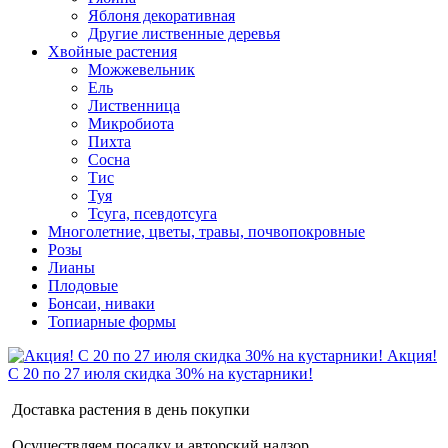
Яблоня декоративная
Другие лиственные деревья
Хвойные растения
Можжевельник
Ель
Лиственница
Микробиота
Пихта
Сосна
Тис
Туя
Тсуга, псевдотсуга
Многолетние, цветы, травы, почвопокровные
Розы
Лианы
Плодовые
Бонсаи, ниваки
Топиарные формы
Акция!
С 20 по 27 июля скидка 30% на кустарники!
Доставка растения в день покупки
Осуществляем посадку и авторский надзор