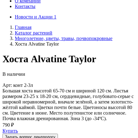
О компании
Контакты
Новости и Акции
1
Главная
Каталог растений
Многолетние, цветы, травы, почвопокровные
Хоста Alvatine Taylor
Хоста Alvatine Taylor
В наличии
Арт: конт 2-3л
Большая хоста высотой 65-70 см и шириной 120 см. Листья
размером 23-25 х 18-20 см, сердцевидные, голубовато-серые с
широкой неравномерной, вначале зелёной, а затем золотисто-
жёлтой каймой. Цветки почти белые. Цветоносы высотой 80
см. Цветение в июне. Место полутенистое или солнечное.
Почва влажная дренированная. Зона 3 (до -34ºС).
790 ₽
Купить
Задать вопрос дендрологу