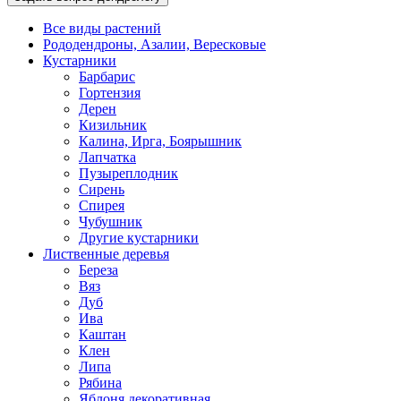
Все виды растений
Рододендроны, Азалии, Вересковые
Кустарники
Барбарис
Гортензия
Дерен
Кизильник
Калина, Ирга, Боярышник
Лапчатка
Пузыреплодник
Сирень
Спирея
Чубушник
Другие кустарники
Лиственные деревья
Береза
Вяз
Дуб
Ива
Каштан
Клен
Липа
Рябина
Яблоня декоративная