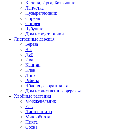
Калина, Ирга, Боярышник
Лапчатка
Пузыреплодник
Сирень
Спирея
Чубушник
Другие кустарники
Лиственные деревья
Береза
Вяз
Дуб
Ива
Каштан
Клен
Липа
Рябина
Яблоня декоративная
Другие лиственные деревья
Хвойные растения
Можжевельник
Ель
Лиственница
Микробиота
Пихта
Сосна