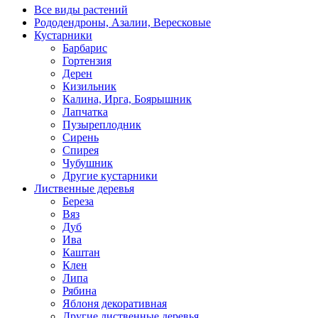
Все виды растений
Рододендроны, Азалии, Вересковые
Кустарники
Барбарис
Гортензия
Дерен
Кизильник
Калина, Ирга, Боярышник
Лапчатка
Пузыреплодник
Сирень
Спирея
Чубушник
Другие кустарники
Лиственные деревья
Береза
Вяз
Дуб
Ива
Каштан
Клен
Липа
Рябина
Яблоня декоративная
Другие лиственные деревья