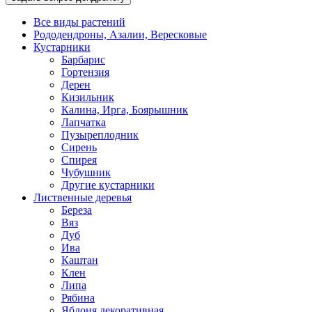
Все виды растений
Рододендроны, Азалии, Вересковые
Кустарники
Барбарис
Гортензия
Дерен
Кизильник
Калина, Ирга, Боярышник
Лапчатка
Пузыреплодник
Сирень
Спирея
Чубушник
Другие кустарники
Лиственные деревья
Береза
Вяз
Дуб
Ива
Каштан
Клен
Липа
Рябина
Яблоня декоративная