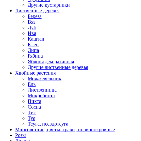
Другие кустарники
Лиственные деревья
Береза
Вяз
Дуб
Ива
Каштан
Клен
Липа
Рябина
Яблоня декоративная
Другие лиственные деревья
Хвойные растения
Можжевельник
Ель
Лиственница
Микробиота
Пихта
Сосна
Тис
Туя
Тсуга, псевдотсуга
Многолетние, цветы, травы, почвопокровные
Розы
Лианы