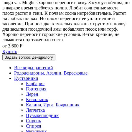
mugo var. Mughus хорошо переносит зиму. Засухоустойчива, но
в жаркое время требуется полив. Любит солнечные места,
плохо растет в тени. К почвам сосна нетребовательна. Растет
на любых почвах. Но плохо переносит ее уплотнение и
засоление. При посадке в тяжелых влажных грунтах в почву
для засыпки посадочной ямы добавляют песок или торф.
Хорошо переносит городские условия. Ветви крепкие, не
ломаются под тяжестью снега.
от 3 600 ₽
Купить
Задать вопрос дендрологу
Все виды растений
Рододендроны, Азалии, Вересковые
Кустарники
Барбарис
Гортензия
Дерен
Кизильник
Калина, Ирга, Боярышник
Лапчатка
Пузыреплодник
Сирень
Спирея
Чубушник