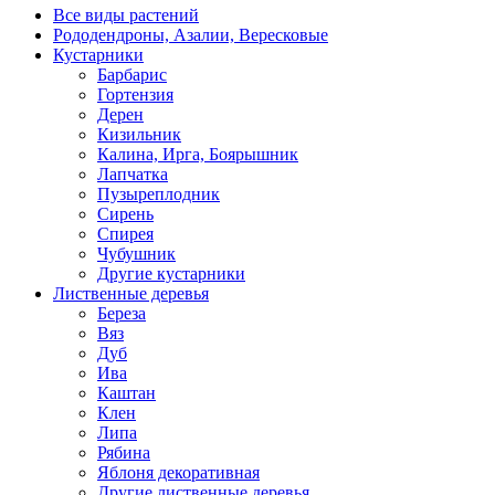
Все виды растений
Рододендроны, Азалии, Вересковые
Кустарники
Барбарис
Гортензия
Дерен
Кизильник
Калина, Ирга, Боярышник
Лапчатка
Пузыреплодник
Сирень
Спирея
Чубушник
Другие кустарники
Лиственные деревья
Береза
Вяз
Дуб
Ива
Каштан
Клен
Липа
Рябина
Яблоня декоративная
Другие лиственные деревья