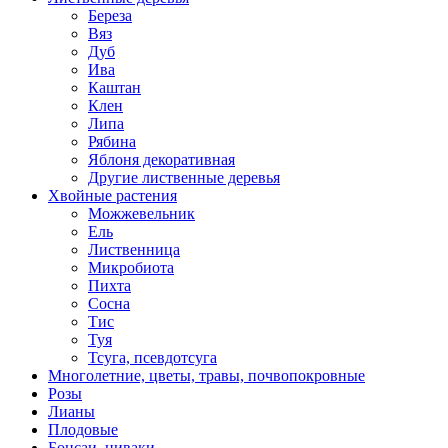
Береза
Вяз
Дуб
Ива
Каштан
Клен
Липа
Рябина
Яблоня декоративная
Другие лиственные деревья
Хвойные растения
Можжевельник
Ель
Лиственница
Микробиота
Пихта
Сосна
Тис
Туя
Тсуга, псевдотсуга
Многолетние, цветы, травы, почвопокровные
Розы
Лианы
Плодовые
Бонсаи, ниваки