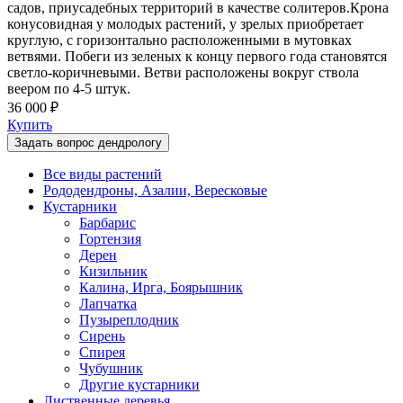
садов, приусадебных территорий в качестве солитеров.Крона
конусовидная у молодых растений, у зрелых приобретает
круглую, с горизонтально расположенными в мутовках
ветвями. Побеги из зеленых к концу первого года становятся
светло-коричневыми. Ветви расположены вокруг ствола
веером по 4-5 штук.
36 000 ₽
Купить
Задать вопрос дендрологу
Все виды растений
Рододендроны, Азалии, Вересковые
Кустарники
Барбарис
Гортензия
Дерен
Кизильник
Калина, Ирга, Боярышник
Лапчатка
Пузыреплодник
Сирень
Спирея
Чубушник
Другие кустарники
Лиственные деревья