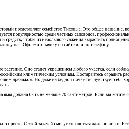
торый представляет семейство Тисовые. Это общее название, ко
льзуется популярностью среди частных садоводов, профессионал
л и средств, чтобы из небольшого саженца вырастить полноценно
ожно у нас. Оформите заявку на сайте или по телефону.
ное растение. Оно станет украшением любого участка, если соб
оссийским климатическим условиям. Постарайтесь оградить расте
ошим дренажом. Но даже на бедной почве тис чувствует себя хо
рунт.
а ямы должна быть не меньше 70 сантиметров. Если вы хотите со
ьно просто. С этой задачей смогут справиться даже новички. Ест