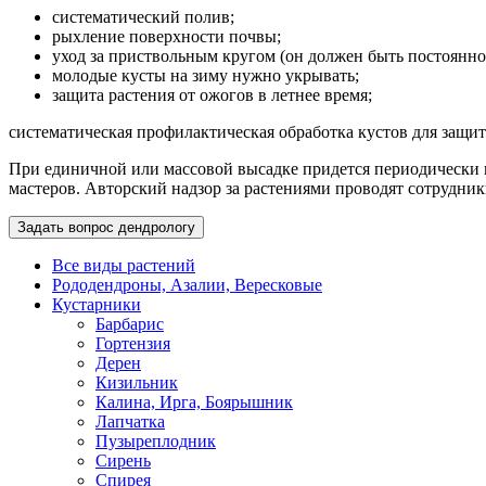
систематический полив;
рыхление поверхности почвы;
уход за приствольным кругом (он должен быть постоянно
молодые кусты на зиму нужно укрывать;
защита растения от ожогов в летнее время;
систематическая профилактическая обработка кустов для защит
При единичной или массовой высадке придется периодически п
мастеров. Авторский надзор за растениями проводят сотрудни
Задать вопрос дендрологу
Все виды растений
Рододендроны, Азалии, Вересковые
Кустарники
Барбарис
Гортензия
Дерен
Кизильник
Калина, Ирга, Боярышник
Лапчатка
Пузыреплодник
Сирень
Спирея