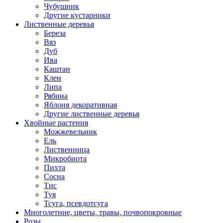
Чубушник
Другие кустарники
Лиственные деревья
Береза
Вяз
Дуб
Ива
Каштан
Клен
Липа
Рябина
Яблоня декоративная
Другие лиственные деревья
Хвойные растения
Можжевельник
Ель
Лиственница
Микробиота
Пихта
Сосна
Тис
Туя
Тсуга, псевдотсуга
Многолетние, цветы, травы, почвопокровные
Розы