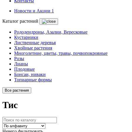
Контакты
Новости и Акции
1
Каталог растений
Рододендроны, Азалии, Вересковые
Кустарники
Лиственные деревья
Хвойные растения
Многолетние, цветы, травы, почвопокровные
Розы
Лианы
Плодовые
Бонсаи, ниваки
Топиарные формы
Все растения
Тис
Нечего фильтровать