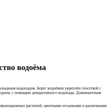
йство водоёма
скадным водопадом. Берег водоёмов укреплён геосеткой с
водоем, с помощью декоративного водопада. Доминантным
почвопокровных растений, цветными отсыпками и различными