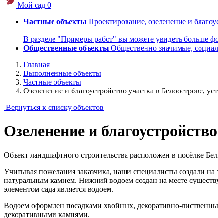
Мой сад
0
Частные объекты
Проектирование, озеленение и благоу
В разделе "Примеры работ" вы можете увидеть больше ф
Общественные объекты
Общественно значимые, социал
Главная
Выполненные объекты
Частные объекты
Озеленение и благоустройство участка в Белоострове, ус
Вернуться к списку объектов
Озеленение и благоустройство
Объект ландшафтного строительства расположен в посёлке Бел
Учитывая пожелания заказчика, наши специалисты создали на 
натуральным камнем. Нижний водоем создан на месте существ
элементом сада является водоем.
Водоем оформлен посадками хвойных, декоративно-лиственны
декоративными камнями.