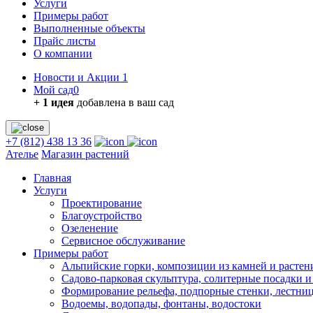
Услуги
Примеры работ
Выполненные объекты
Прайс листы
О компании
Новости и Акции
1
Мой сад
0
+ 1 идея
добавлена в ваш сад
+7 (812) 438 13 36
Ателье
Магазин растений
Главная
Услуги
Проектирование
Благоустройство
Озеленение
Сервисное обслуживание
Примеры работ
Альпийские горки, композиции из камней и растен
Садово-парковая скульптура, солитерные посадки 
Формирование рельефа, подпорные стенки, лестни
Водоемы, водопады, фонтаны, водостоки