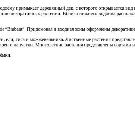
одоёму примыкает деревянный дек, с которого открывается вид 
зицию декоративных растений. Вблизи нижнего водоёма располож
ой “Brabant”. Придомовая и входная зоны оформлены декорати
и, ели, тиса и можжевельника. Лиственные растения представл
иреи и лапчатки. Многолетние растения представлены сортами и
ъёмки.