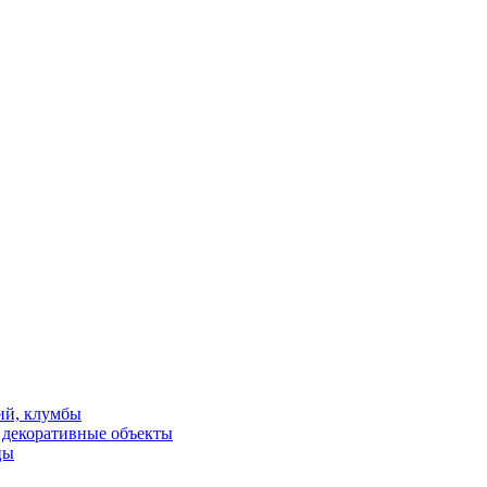
ий, клумбы
и декоративные объекты
цы