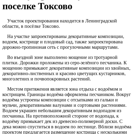
поселке Токсово
Участок проектирования находится в Ленинградской
области, в посёлке Токсово.
На участке запроектированы декоративные композиции,
водоем, кострище и плодовый сад, также запроектирована
дорожно-тропиноная сеть с прогулочными маршрутами.
Во въездной зоне выполнено мощение из тротуарной
плитки. Дорожки проложены из серо-зелёного песчаника. К
мощению примыкают декоративные композиции из хвойных,
декоративно-лиственных и красиво цветущих кустарников,
многолетних и почвопокровных растений.
Местом притяжения является зона отдыха с водоёмом и
кострищем. Границы водоёма оформлены песчаником. Вокруг
водоёма устроены композиции с отсыпками из гальки и
мульчи, декоративными валунами и сортовыми растениями.
Водоем украшен небольшим декоративным водопадом из
песчаника. На противоположной стороне от водопада, к
водоёму примыкает дек из древесно-полимерной доски. С
дека можно спуститься в водоем по лестнице. Вблизи водоёма
проектом предлагается размещение кострища с несколькими