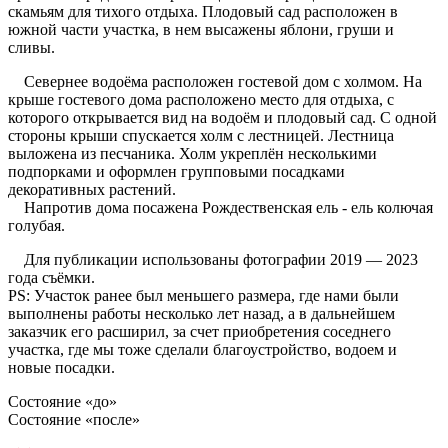
скамьям для тихого отдыха. Плодовый сад расположен в
южной части участка, в нем высажены яблони, груши и
сливы.
Севернее водоёма расположен гостевой дом с холмом. На
крыше гостевого дома расположено место для отдыха, с
которого открывается вид на водоём и плодовый сад. С одной
стороны крыши спускается холм с лестницей. Лестница
выложена из песчаника. Холм укреплён несколькими
подпорками и оформлен групповыми посадками
декоративных растений.
Напротив дома посажена Рождественская ель - ель колючая
голубая.
Для публикации использованы фотографии 2019 — 2023
года съёмки.
PS: Участок ранее был меньшего размера, где нами были
выполнены работы несколько лет назад, а в дальнейшем
заказчик его расширил, за счет приобретения соседнего
участка, где мы тоже сделали благоустройство, водоем и
новые посадки.
Состояние «до»
Состояние «после»